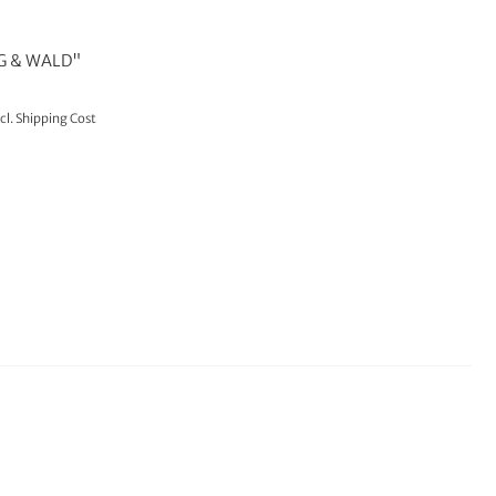
G & WALD"
cl.
Shipping Cost
TO CART