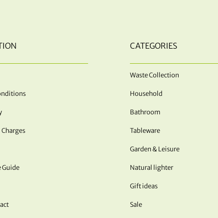
TION
CATEGORIES
Waste Collection
nditions
Household
y
Bathroom
 Charges
Tableware
Garden & Leisure
e Guide
Natural lighter
Gift ideas
act
Sale