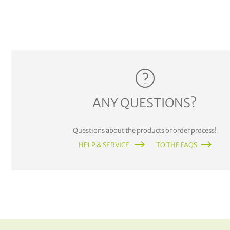
ANY QUESTIONS?
Questions about the products or order process!
HELP & SERVICE
TO THE FAQS