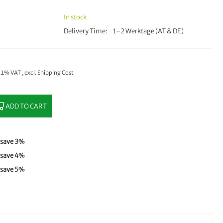
In stock
Delivery Time
1-2 Werktage (AT & DE)
 21% VAT
,
excl.
Shipping Cost
ADD TO CART
save
3
%
save
4
%
save
5
%