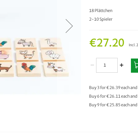
18 Plättchen
2-10 Spieler
€27.20
Incl.
Buy 3 for
€26.39
each and
Buy 6 for
€26.11
each and
Buy 9 for
€25.85
each and