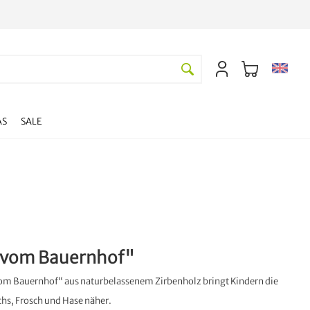
AS
SALE
 vom Bauernhof"
vom Bauernhof“ aus naturbelassenem Zirbenholz bringt Kindern die
chs, Frosch und Hase näher.