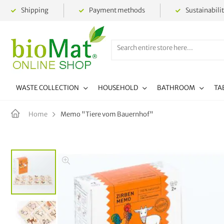
Shipping
Payment methods
Sustainabili
WASTE COLLECTION
HOUSEHOLD
BATHROOM
TA
Memo "Tiere vom Bauernhof"
Home