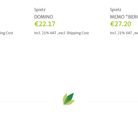
Spielz
Spielz
DOMINO
MEMO "BER
€22.17
€27.20
ing Cost
Incl. 21% VAT
,
excl.
Shipping Cost
Incl. 21% VAT
,
ex
T
ADD TO CART
ADD 