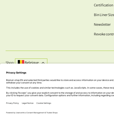
Certification
Bin Liner Siz
Newsletter
Revoke contr
Shop:
Belgique
DO YOU HAVE QUESTIONS? WE ARE HERE FOR YOU!
+43 (0) 5242 74 100
office@biomat-shop.com