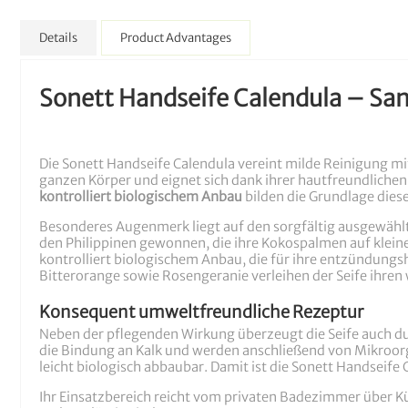
Details
Product Advantages
Sonett Handseife Calendula – Sanf
Die Sonett Handseife Calendula vereint milde Reinigung m
ganzen Körper und eignet sich dank ihrer hautfreundliche
kontrolliert biologischem Anbau
bilden die Grundlage diese
Besonderes Augenmerk liegt auf den sorgfältig ausgewählt
den Philippinen gewonnen, die ihre Kokospalmen auf klein
kontrolliert biologischem Anbau, die für ihre entzündung
Bitterorange sowie Rosengeranie verleihen der Seife ihren
Konsequent umweltfreundliche Rezeptur
Neben der pflegenden Wirkung überzeugt die Seife auch d
die Bindung an Kalk und werden anschließend von Mikroorg
leicht biologisch abbaubar. Damit ist die Sonett Handseif
Ihr Einsatzbereich reicht vom privaten Badezimmer über Küc