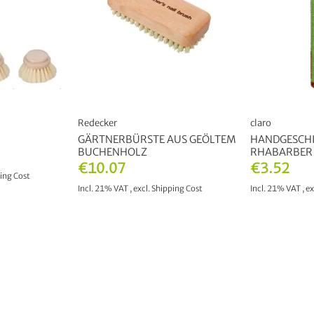
Redecker
claro
GÄRTNERBÜRSTE AUS GEÖLTEM
HANDGESCHI
BUCHENHOLZ
RHABARBER
€10.07
€3.52
ing Cost
Incl. 21% VAT
,
excl.
Shipping Cost
Incl. 21% VAT
,
ex
T
ADD TO CART
ADD 