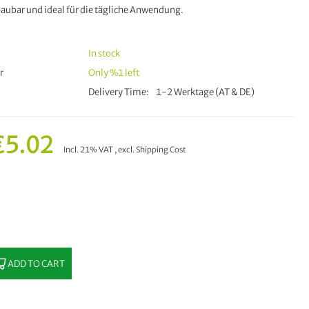
baubar und ideal für die tägliche Anwendung.
In stock
r
Only
%1
left
Delivery Time
1-2 Werktage (AT & DE)
€5.02
Incl. 21% VAT
,
excl.
Shipping Cost
ADD TO CART