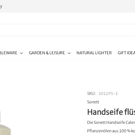
ty
BLEWARE
GARDEN & LEISURE
NATURAL LIGHTER
GIFT IDE
SKU
101195-1
Sonett
Handseife flü
Die Sonett Handseife Cale
Pflanzenölen aus 100 % kon