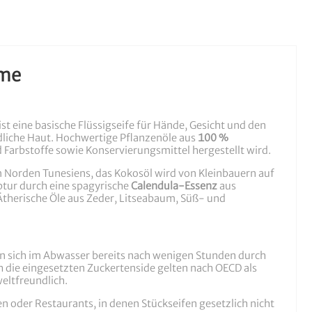
ume
e ist eine basische Flüssigseife für Hände, Gesicht und den
dliche Haut. Hochwertige Pflanzenöle aus
100 %
 Farbstoffe sowie Konservierungsmittel hergestellt wird.
 Norden Tunesiens, das Kokosöl wird von Kleinbauern auf
ptur durch eine spagyrische
Calendula-Essenz
aus
therische Öle aus Zeder, Litseabaum, Süß- und
ren sich im Abwasser bereits nach wenigen Stunden durch
 die eingesetzten Zuckertenside gelten nach OECD als
eltfreundlich.
n oder Restaurants, in denen Stückseifen gesetzlich nicht