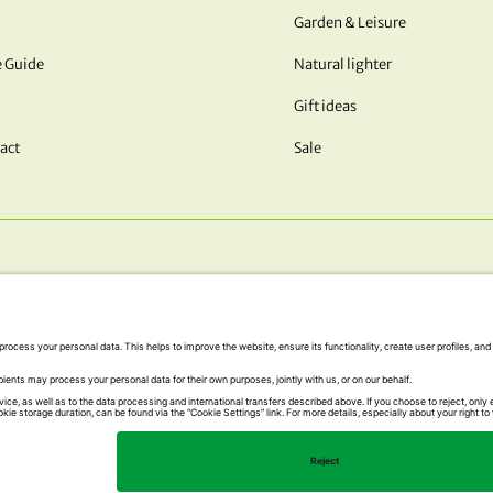
Garden & Leisure
e Guide
Natural lighter
Gift ideas
act
Sale
OUR PAYMENT METHODS
© 2026 NATURABIOMAT®