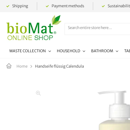
Shipping
Payment methods
Sustainabili
WASTE COLLECTION
HOUSEHOLD
BATHROOM
TA
Handseife flüssig Calendula
Home