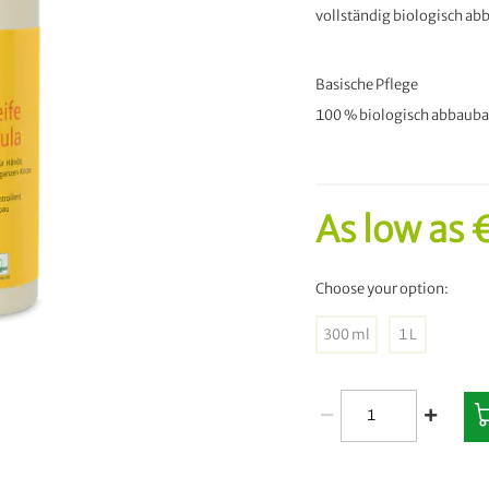
vollständig biologisch ab
Basische Pflege
100 % biologisch abbauba
As low as
Choose your option:
300 ml
1 L