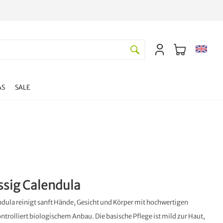
AS
SALE
ssig Calendula
ndula reinigt sanft Hände, Gesicht und Körper mit hochwertigen
trolliert biologischem Anbau. Die basische Pflege ist mild zur Haut,