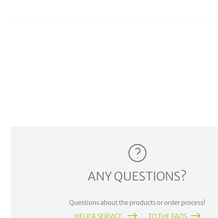
ANY QUESTIONS?
Questions about the products or order process!
HELP & SERVICE
TO THE FAQS