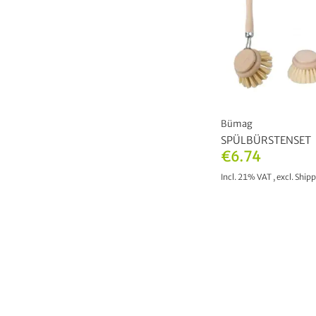
Bümag
SPÜLBÜRSTENSET
€6.74
Incl. 21% VAT
,
excl.
Shipp
ADD TO CAR