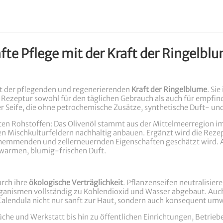
te Pflege mit der Kraft der Ringelbl
it der pflegenden und regenerierenden
Kraft der Ringelblume
. Si
n Rezeptur sowohl für den täglichen Gebrauch als auch für empfin
r Seife, die ohne petrochemische Zusätze, synthetische Duft- und
en Rohstoffen: Das Olivenöl stammt aus der Mittelmeerregion im
en Mischkulturfeldern nachhaltig anbauen. Ergänzt wird die Reze
shemmenden und zellerneuernden Eigenschaften geschätzt wird. Ä
 warmen, blumig-frischen Duft.
urch ihre
ökologische Verträglichkeit
. Pflanzenseifen neutralisie
anismen vollständig zu Kohlendioxid und Wasser abgebaut. Auch
e Calendula nicht nur sanft zur Haut, sondern auch konsequent umw
he und Werkstatt bis hin zu öffentlichen Einrichtungen, Betriebe