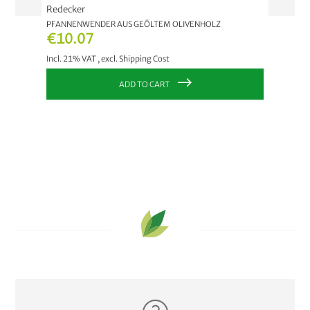
Redecker
Redeck
PFANNENWENDER AUS GEÖLTEM OLIVENHOLZ
WOKLÖF
€10.07
€17.
Incl. 21% VAT
,
excl.
Shipping Cost
Incl. 21
ADD TO CART