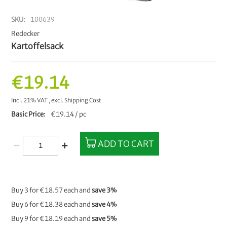
SKU
100639
Redecker
Kartoffelsack
€19.14
Incl. 21% VAT
,
excl.
Shipping Cost
Basic Price
€19.14 / pc
ADD TO CART
Buy 3 for
€18.57
each and
save
3
%
Buy 6 for
€18.38
each and
save
4
%
Buy 9 for
€18.19
each and
save
5
%