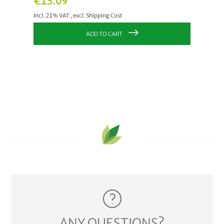
€13.09
€10.
Incl. 21% VAT
,
excl.
Shipping Cost
Incl. 21
ADD TO CART
ANY QUESTIONS?