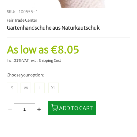
SKU
100555-1
Fair Trade Center
Gartenhandschuhe aus Naturkautschuk
As low as
€8.05
Incl. 21% VAT
,
excl.
Shipping Cost
Choose your option:
S
M
L
XL
ADD TO CART