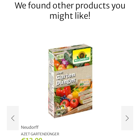
We found other products you
might like!
Neudorff
Neudor
LAGIG
AZET GARTENDÜNGER
AZET FL