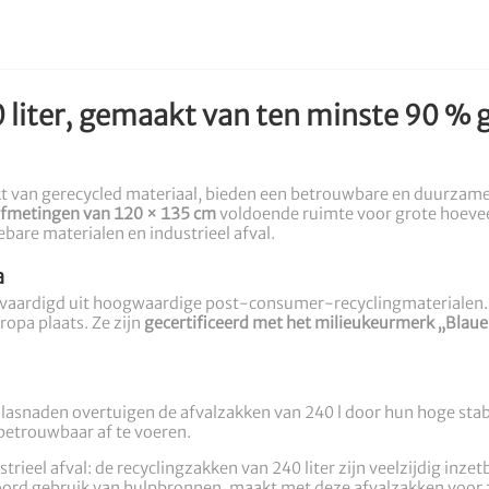
 liter, gemaakt van ten minste 90 % 
t van gerecycled materiaal, bieden een betrouwbare en duurzame 
fmetingen van 120 × 135 cm
voldoende ruimte voor grote hoeveel
ebare materialen en industrieel afval.
a
vaardigd uit hoogwaardige post-consumer-recyclingmaterialen. Z
ropa plaats. Ze zijn
gecertificeerd met het milieukeurmerk „Blaue
 lasnaden overtuigen de afvalzakken van 240 l door hun hoge stab
betrouwbaar af te voeren.
trieel afval: de recyclingzakken van 240 liter zijn veelzijdig inz
woord gebruik van hulpbronnen, maakt met deze afvalzakken voor z