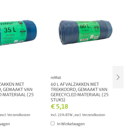
reMat
r
ZAKKEN MET
60 L AFVALZAKKEN MET
1
, GEMAAKT VAN
TREKKOORD, GEMAAKT VAN
T
 MATERIAAL (25
GERECYCLED MATERIAAL (25
G
STUKS)
S
€ 5,18
€
excl.
Verzendkosten
Incl. 21% BTW
,
excl.
Verzendkosten
In
wagen
In Winkelwagen