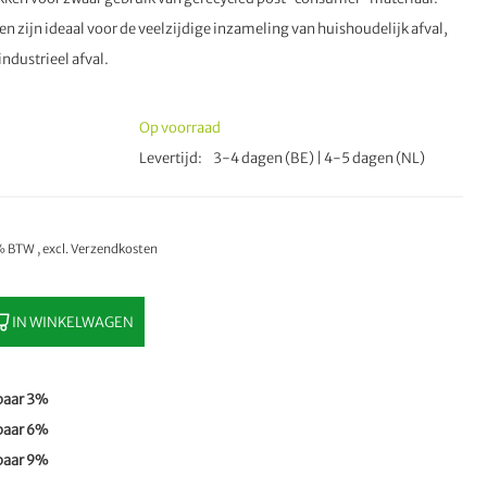
n zijn ideaal voor de veelzijdige inzameling van huishoudelijk afval,
ndustrieel afval.
m
Op voorraad
Levertijd
3-4 dagen (BE) | 4-5 dagen (NL)
1% BTW
,
excl.
Verzendkosten
IN WINKELWAGEN
paar
3
%
paar
6
%
paar
9
%