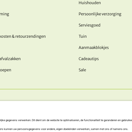
Huishouden
rming
Persoonlijke verzorging
Serviesgoed
kosten & retourzendingen
Tuin
Aanmaakblokjes
afvalzakken
Cadeautips
roepen
Sale
ONZE BETALINGSMETHODEN