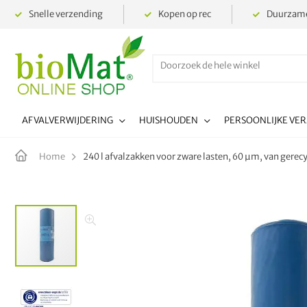
Snelle verzending
Kopen op rec
Duurzame
AFVALVERWIJDERING
HUISHOUDEN
PERSOONLIJKE VE
240 l afvalzakken voor zware lasten, 60 µm, van gerecy
Home