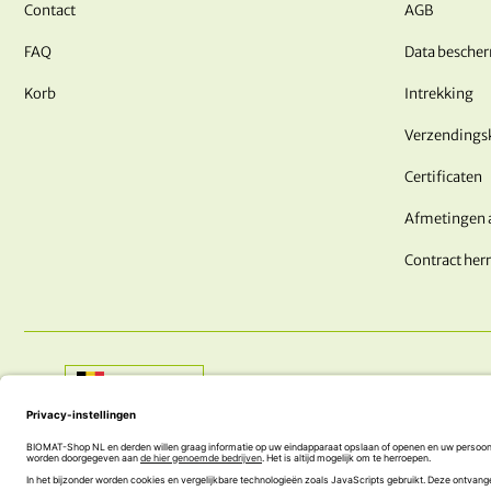
Contact
AGB
FAQ
Data besche
Korb
Intrekking
Verzendings
Certificaten
Afmetingen 
Contract her
Shop:
Belgique
HEEFT U NOG VRAGEN? WE ZIJN HIER VOOR JOU!