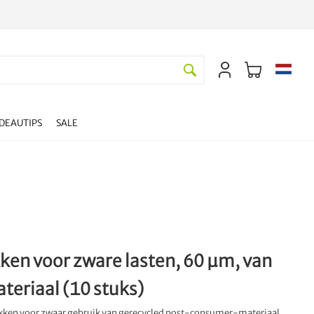
DEAUTIPS
SALE
kken voor zware lasten, 60 µm, van
teriaal (10 stuks)
zakken voor zwaar gebruik van gerecycled post-consumer-materiaal.