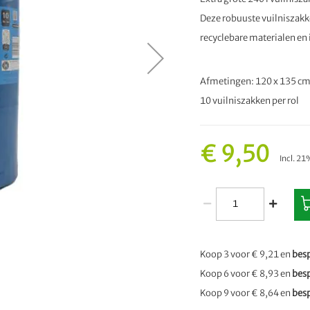
Deze robuuste vuilniszakke
recyclebare materialen en i
Afmetingen: 120 x 135 c
10 vuilniszakken per rol
€ 9,50
Incl. 2
Koop 3 voor
€ 9,21
en
bes
Koop 6 voor
€ 8,93
en
bes
Koop 9 voor
€ 8,64
en
bes