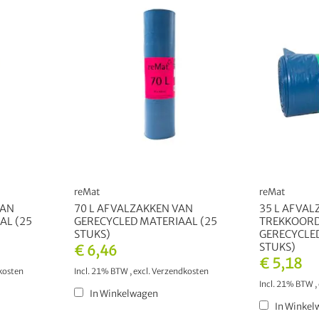
reMat
reMat
VAN
70 L AFVALZAKKEN VAN
35 L AFVAL
AL (25
GERECYCLED MATERIAAL (25
TREKKOORD
STUKS)
GERECYCLED
STUKS)
€ 6,46
€ 5,18
kosten
Incl. 21% BTW
,
excl.
Verzendkosten
Incl. 21% BTW
,
In Winkelwagen
In Winkel