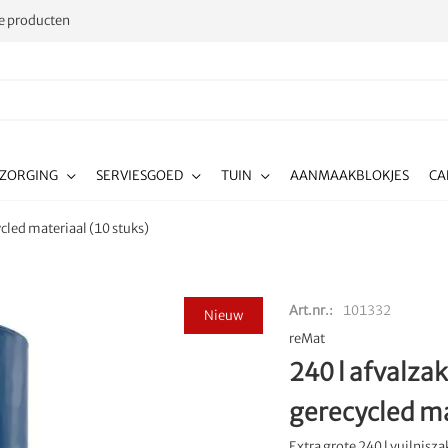
 producten
RZORGING
SERVIESGOED
TUIN
AANMAAKBLOKJES
CA
cled materiaal (10 stuks)
Art.nr.
101332
Nieuw
reMat
240 l afvalza
gerecycled ma
Extra grote 240 l vuilnis