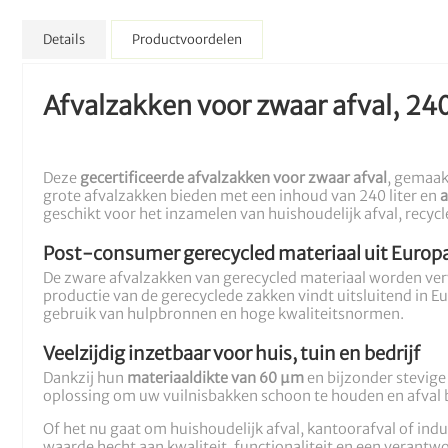
Details
Productvoordelen
Afvalzakken voor zwaar afval, 240
Deze
gecertificeerde afvalzakken voor zwaar afval
, gemaak
grote afvalzakken bieden met een inhoud van 240 liter en
a
geschikt voor het inzamelen van huishoudelijk afval, recycl
Post-consumer gerecycled materiaal uit Europ
De zware afvalzakken van gerecycled materiaal worden ver
productie van de gerecyclede zakken vindt uitsluitend in Eu
gebruik van hulpbronnen en hoge kwaliteitsnormen.
Veelzijdig inzetbaar voor huis, tuin en bedrijf
Dankzij hun
materiaaldikte van 60 µm
en bijzonder stevige
oplossing om uw vuilnisbakken schoon te houden en afval 
Of het nu gaat om huishoudelijk afval, kantoorafval of indus
waarde hecht aan kwaliteit, functionaliteit en een verant