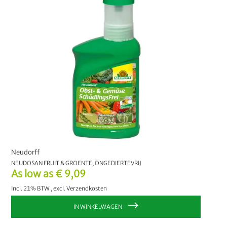
Ongediertebestrijding
7
Natuurlijke aanmaakblokjes
1
PRIJS
€ 0,00
-
€ 9,99
6
€ 10,00
en hoger
1
FABRIKANT
Neudorff
Neudorff
7
NEUDOSAN FRUIT & GROENTE, ONGEDIERTEVRIJ
As low as
€ 9,09
KIES JE KLEUR:
Incl. 21% BTW
,
excl.
Verzendkosten
IN WINKELWAGEN