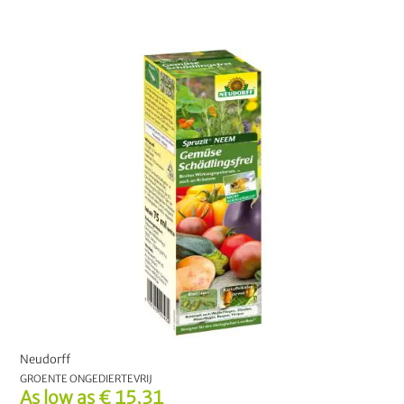
KIES UW OPTIE:
1 L
500 ml
10 stuk
Neudorff
GROENTE ONGEDIERTEVRIJ
As low as
€ 15,31