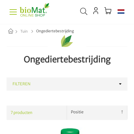
Ongediertebestrijding
Tuin
Ongediertebestrijding
FILTEREN
CATEGORIE
7
producten
Zakken & accessoires
16
Meststoffen
13