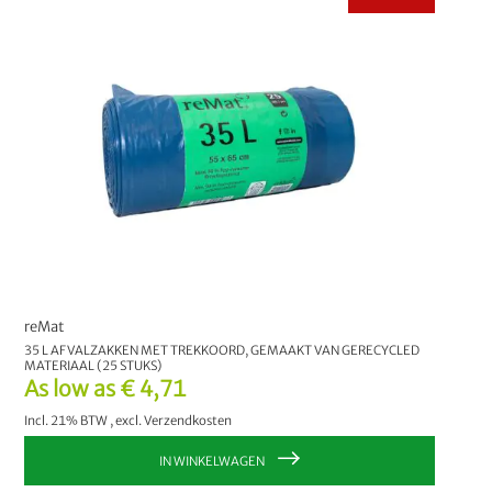
reMat
35 L AFVALZAKKEN MET TREKKOORD, GEMAAKT VAN GERECYCLED
MATERIAAL (25 STUKS)
As low as
€ 4,71
Incl. 21% BTW
,
excl.
Verzendkosten
IN WINKELWAGEN