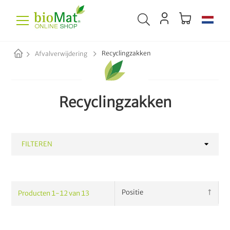
Recyclingzakken
Afvalverwijdering
Recyclingzakken
FILTEREN
CATEGORIE
Producten
1
-
12
van
13
Afvalzakken & vuilniszakken
10
Papieren zakken & tassen
8