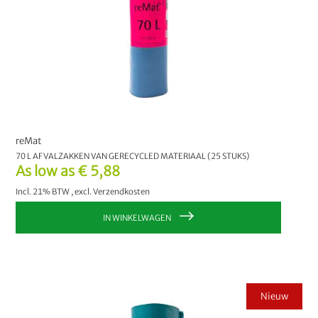
reMat
70 L AFVALZAKKEN VAN GERECYCLED MATERIAAL (25 STUKS)
As low as
€ 5,88
Incl. 21% BTW
,
excl.
Verzendkosten
IN WINKELWAGEN
Nieuw