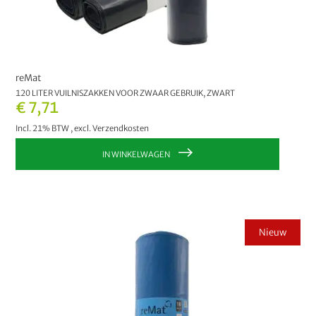
reMat
120 LITER VUILNISZAKKEN VOOR ZWAAR GEBRUIK, ZWART
€ 7,71
Incl. 21% BTW
,
excl.
Verzendkosten
IN WINKELWAGEN
Nieuw