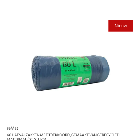
Nieuw
reMat
60 L AFVALZAKKEN MET TREKKOORD, GEMAAKT VAN GERECYCLED
MATERIAAL (25 STUKS)