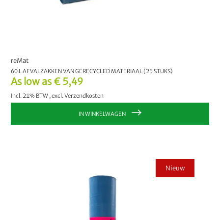
reMat
60 L AFVALZAKKEN VAN GERECYCLED MATERIAAL (25 STUKS)
As low as
€ 5,49
Incl. 21% BTW
,
excl.
Verzendkosten
IN WINKELWAGEN
Nieuw