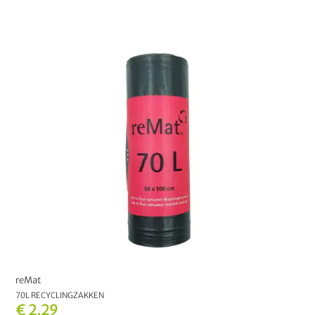
€ 7,00
en hoger
1
FABRIKANT
reMat
13
KIES JE KLEUR:
KIES UW OPTIE:
30 L
70 L
120 L
reMat
70L RECYCLINGZAKKEN
€ 2,29