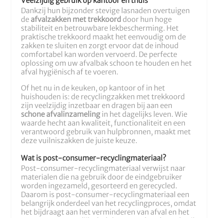
Veelzijdig gebruik op kantoor en thuis
Dankzij hun bijzonder stevige lasnaden overtuigen
de
afvalzakken met trekkoord
door hun hoge
stabiliteit en betrouwbare lekbescherming. Het
praktische trekkoord maakt het eenvoudig om de
zakken te sluiten en zorgt ervoor dat de inhoud
comfortabel kan worden vervoerd. De perfecte
oplossing om uw afvalbak schoon te houden en het
afval hygiënisch af te voeren.
Of het nu in de keuken, op kantoor of in het
huishouden is: de recyclingzakken met trekkoord
zijn veelzijdig inzetbaar en dragen bij aan een
schone afvalinzameling
in het dagelijks leven. Wie
waarde hecht aan kwaliteit, functionaliteit en een
verantwoord gebruik van hulpbronnen, maakt met
deze vuilniszakken de juiste keuze.
Wat is post-consumer-recyclingmateriaal?
Post-consumer-recyclingmateriaal verwijst naar
materialen die na gebruik door de eindgebruiker
worden ingezameld, gesorteerd en gerecycled.
Daarom is post-consumer-recyclingmateriaal een
belangrijk onderdeel van het recyclingproces, omdat
het bijdraagt aan het verminderen van afval en het