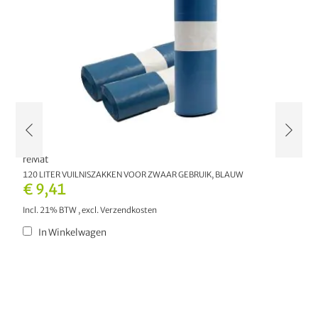
reMat
r
120 LITER VUILNISZAKKEN VOOR ZWAAR GEBRUIK, BLAUW
2
M
€ 9,41
€
Incl. 21% BTW
,
excl.
Verzendkosten
I
In Winkelwagen