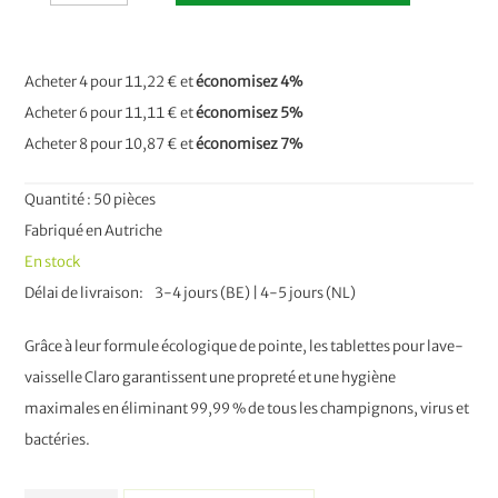
Acheter 4 pour
11,22 €
et
économisez
4
%
Acheter 6 pour
11,11 €
et
économisez
5
%
Acheter 8 pour
10,87 €
et
économisez
7
%
Quantité : 50 pièces
Fabriqué en Autriche
En stock
Délai de livraison
3-4 jours (BE) | 4-5 jours (NL)
Grâce à leur formule écologique de pointe, les tablettes pour lave-
vaisselle Claro garantissent une propreté et une hygiène
maximales en éliminant 99,99 % de tous les champignons, virus et
bactéries.