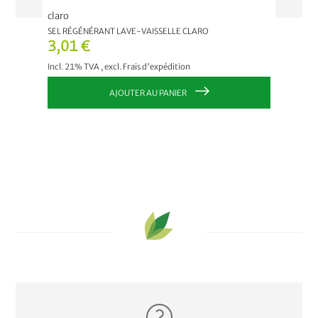
claro
claro
SEL RÉGÉNÉRANT LAVE-VAISSELLE CLARO
LIQUIDE
3,01 €
4,02
Incl. 21% TVA
,
excl.
Frais d'expédition
Incl. 21
AJOUTER AU PANIER