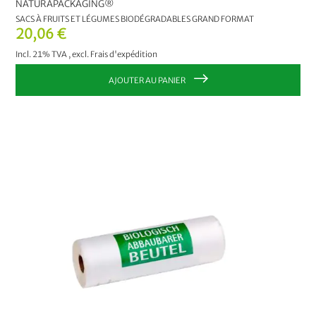
NATURAPACKAGING®
SACS À FRUITS ET LÉGUMES BIODÉGRADABLES GRAND FORMAT
20,06 €
Incl. 21% TVA
,
excl.
Frais d'expédition
AJOUTER AU PANIER