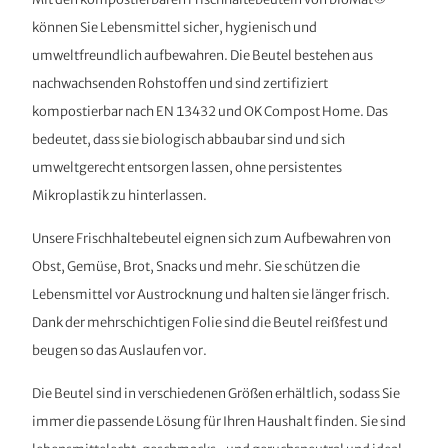
können Sie Lebensmittel sicher, hygienisch und
umweltfreundlich aufbewahren. Die Beutel bestehen aus
nachwachsenden Rohstoffen und sind zertifiziert
kompostierbar nach EN 13432 und OK Compost Home. Das
bedeutet, dass sie biologisch abbaubar sind und sich
umweltgerecht entsorgen lassen, ohne persistentes
Mikroplastik zu hinterlassen.
Unsere Frischhaltebeutel eignen sich zum Aufbewahren von
Obst, Gemüse, Brot, Snacks und mehr. Sie schützen die
Lebensmittel vor Austrocknung und halten sie länger frisch.
Dank der mehrschichtigen Folie sind die Beutel reißfest und
beugen so das Auslaufen vor.
Die Beutel sind in verschiedenen Größen erhältlich, sodass Sie
immer die passende Lösung für Ihren Haushalt finden. Sie sind