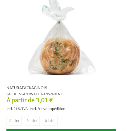
Lessive
13
Produits vaisselle
26
Désinfection
1
Sacs de courses
4
Produits Nettoyants Éco Claro
21
Articles ménagers
13
NATURAPACKAGING®
SACHETS SANDWICH TRANSPARENT
Brosses
11
À partir de
3,01 €
Incl. 21% TVA
,
excl.
Frais d'expédition
Planet Pure
12
2 Liter
4 Liter
6 Liter
Cadeaux écologiques
6