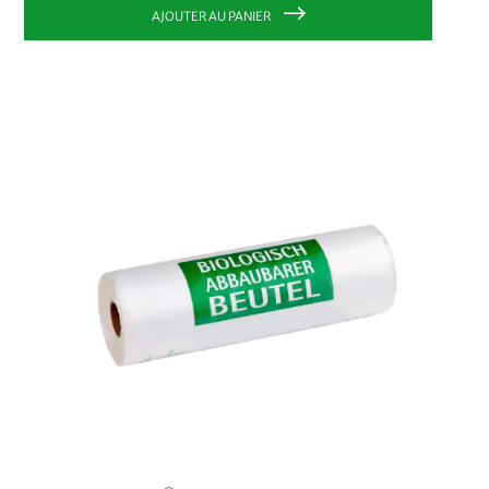
AJOUTER AU PANIER
PRIX
0,00 €
-
9,99 €
2
10,00 €
et plus
1
FABRICANT
NATURAPACKAGING®
3
CHOISISSEZ VOTRE OPTION:
2 Liter
4 Liter
6 Liter