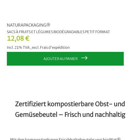
NATURAPACKAGING®
SACS À FRUITS ET LÉGUMES BIODÉGRADABLES PETIT FORMAT
12,08 €
Incl. 21% TVA
,
excl.
Frais d'expédition
AJOUTER AU PANIER
Zertifiziert kompostierbare Obst- und
Gemüsebeutel – Frisch und nachhaltig
Mit den kompostierbaren Frischhaltebeuteln von bioMat®