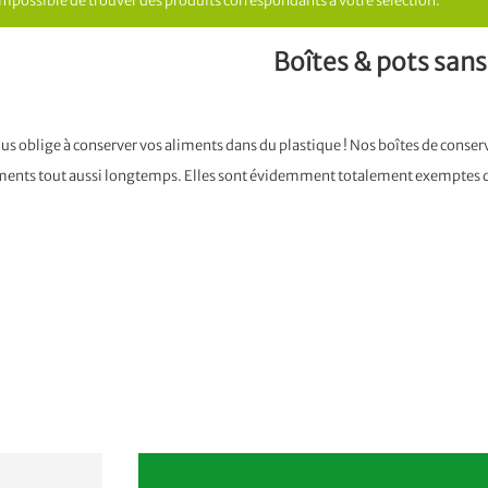
Impossible de trouver des produits correspondants à votre sélection.
Boîtes & pots sans
us oblige à conserver vos aliments dans du plastique ! Nos boîtes de conser
iments tout aussi longtemps. Elles sont évidemment totalement exemptes de