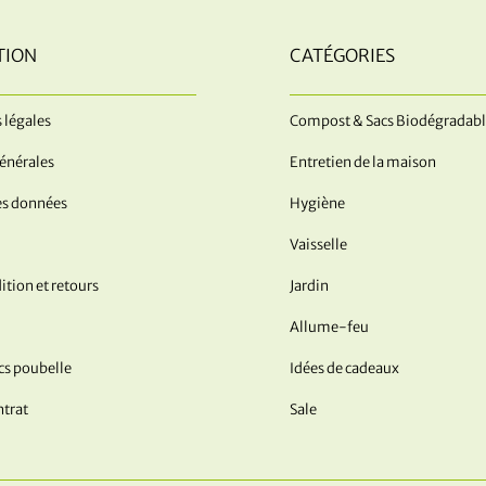
TION
CATÉGORIES
 légales
Compost & Sacs Biodégradabl
énérales
Entretien de la maison
es données
Hygiène
Vaisselle
ition et retours
Jardin
Allume-feu
acs poubelle
Idées de cadeaux
ntrat
Sale