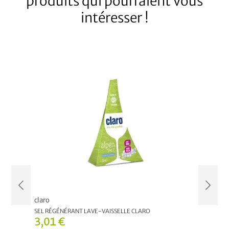
produits qui pourraient vous
intéresser !
claro
claro
SEL RÉGÉNÉRANT LAVE-VAISSELLE CLARO
TABLETT
3,01 €
11,6