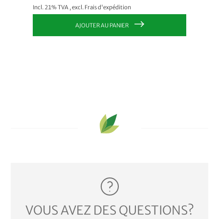
Incl. 21% TVA
,
excl.
Frais d'expédition
Incl. 21
AJOUTER AU PANIER
VOUS AVEZ DES QUESTIONS?