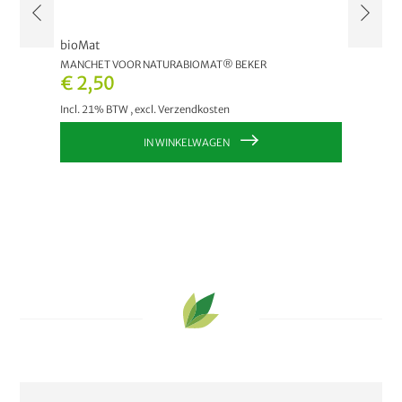
bioMat
bioMat
MANCHET VOOR NATURABIOMAT® BEKER
NATURA
€ 2,50
€ 3,
Incl. 21% BTW
,
excl.
Verzendkosten
Incl. 2
IN WINKELWAGEN