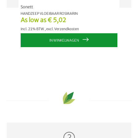
Sonett
aer
HANDZEEP VLOEIBAAR ROSMARIN
GEZICH
As low as
€ 5,02
€ 5,
Incl. 21% BTW
,
excl.
Verzendkosten
Incl. 2
IN WINKELWAGEN