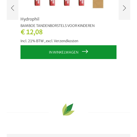
Hydrophil
Spielz
BAMBOE TANDENBORSTELS VOOR KINDEREN
WACKLE
€ 12,08
€ 37
Incl. 21% BTW
,
excl.
Verzendkosten
Incl. 2
IN WINKELWAGEN