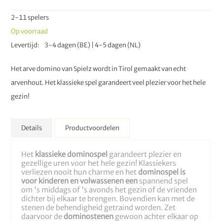
2-11 spelers
Op voorraad
Levertijd
3-4 dagen (BE) | 4-5 dagen (NL)
Het arve domino van Spielz wordt in Tirol gemaakt van echt
arvenhout. Het klassieke spel garandeert veel plezier voor het hele
gezin!
Details
Productvoordelen
Het
klassieke dominospel
garandeert plezier en
gezellige uren voor het hele gezin! Klassiekers
verliezen nooit hun charme en het
dominospel
is
voor kinderen en volwassenen een
spannend spel
om 's middags of 's avonds het gezin of de vrienden
dichter bij elkaar te brengen. Bovendien kan met de
stenen de behendigheid getraind worden. Zet
daarvoor de
dominostenen
gewoon achter elkaar op