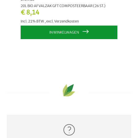
.)
20L BIO AFVALZAK GFT COMPOSTEERBAAR (26 ST.)
120/140
€ 8,14
€ 11
Incl. 21% BTW
,
excl.
Verzendkosten
Incl. 2
IN WINKELWAGEN