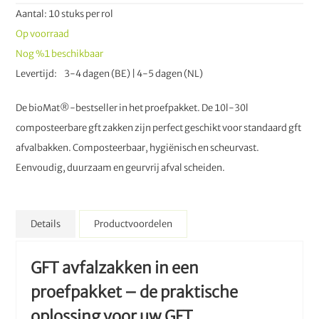
Aantal: 10 stuks per rol
Op voorraad
Nog
%1
beschikbaar
Levertijd
3-4 dagen (BE) | 4-5 dagen (NL)
De bioMat®-bestseller in het proefpakket. De 10l-30l
composteerbare gft zakken zijn perfect geschikt voor standaard gft
afvalbakken. Composteerbaar, hygiënisch en scheurvast.
Eenvoudig, duurzaam en geurvrij afval scheiden.
Details
Productvoordelen
GFT avfalzakken in een
proefpakket – de praktische
oplossing voor uw GFT