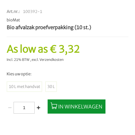
Art.nr.
100392-1
bioMat
Bio afvalzak proefverpakking (10 st.)
As low as
€ 3,32
Incl. 21% BTW
,
excl.
Verzendkosten
Kies uw optie:
10 L met handvat
30 L
IN WINKELWAGEN