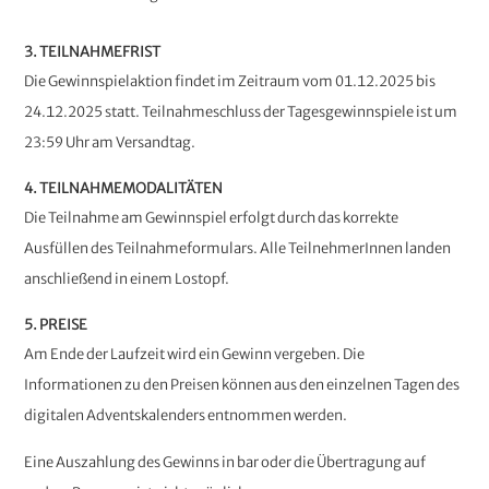
3. TEILNAHMEFRIST
Die Gewinnspielaktion findet im Zeitraum vom 01.12.2025 bis
24.12.2025 statt. Teilnahmeschluss der Tagesgewinnspiele ist um
23:59 Uhr am Versandtag.
4. TEILNAHMEMODALITÄTEN
Die Teilnahme am Gewinnspiel erfolgt durch das korrekte
Ausfüllen des Teilnahmeformulars. Alle TeilnehmerInnen landen
anschließend in einem Lostopf.
5. PREISE
Am Ende der Laufzeit wird ein Gewinn vergeben. Die
Informationen zu den Preisen können aus den einzelnen Tagen des
digitalen Adventskalenders entnommen werden.
Eine Auszahlung des Gewinns in bar oder die Übertragung auf