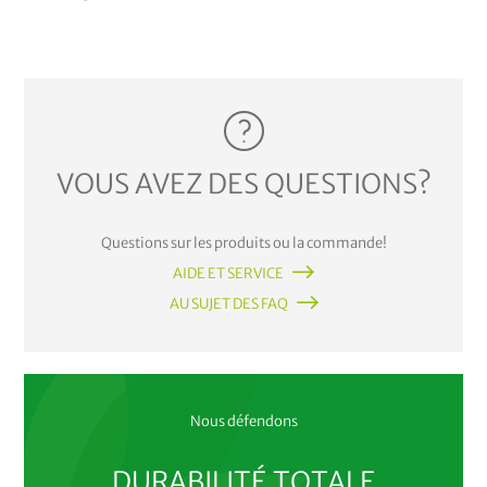
VOUS AVEZ DES QUESTIONS?
Questions sur les produits ou la commande!
AIDE ET SERVICE
AU SUJET DES FAQ
Nous défendons
DURABILITÉ TOTALE