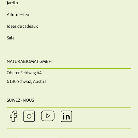
Jardin
Allume-feu
Idées de cadeaux
Sale
NATURABIOMAT GMBH
Oberer Feldweg 64
6130 Schwaz, Austria
SUIVEZ-NOUS