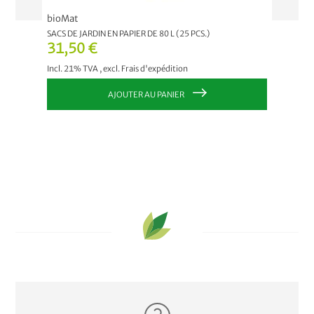
bioMat
bioMat
SACS DE JARDIN EN PAPIER DE 80 L (25 PCS.)
SACS EN
31,50 €
7,84
Incl. 21% TVA
,
excl.
Frais d'expédition
Incl. 21
AJOUTER AU PANIER