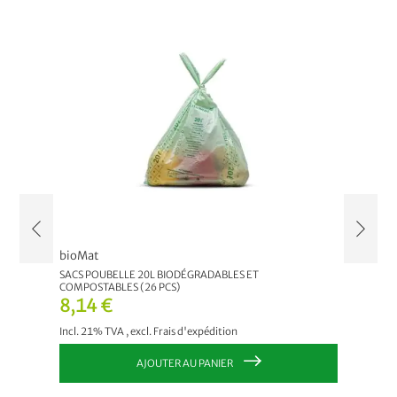
bioMat
bioMat
10 PCS)
SACS POUBELLE 20L BIODÉGRADABLES ET
SACS PO
COMPOSTABLES (26 PCS)
COMPOST
8,14 €
6,13
Incl. 21% TVA
,
excl.
Frais d'expédition
Incl. 21
AJOUTER AU PANIER