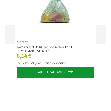
bioMat
bioMat
10 PCS)
SACS POUBELLE 20L BIODÉGRADABLES ET
SACS PO
COMPOSTABLES (26 PCS)
COMPOST
8,14 €
6,13
Incl. 21% TVA
,
excl.
Frais d'expédition
Incl. 21
AJOUTER AU PANIER