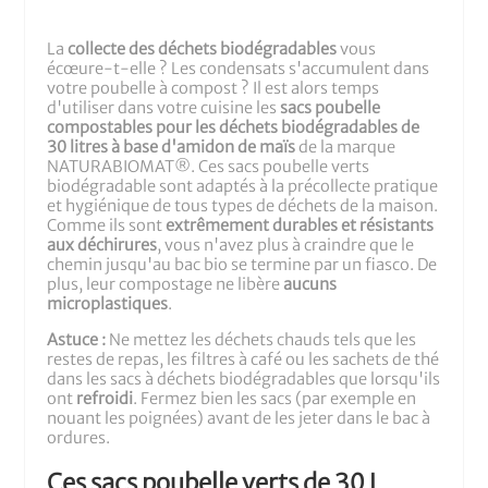
La
collecte des déchets biodégradables
vous
écœure-t-elle ? Les condensats s'accumulent dans
votre poubelle à compost ? Il est alors temps
d'utiliser dans votre cuisine les
sacs poubelle
compostables pour les déchets biodégradables de
30 litres à base d'amidon de maïs
de la marque
NATURABIOMAT®. Ces sacs poubelle verts
biodégradable sont adaptés à la précollecte pratique
et hygiénique de tous types de déchets de la maison.
Comme ils sont
extrêmement durables et résistants
aux déchirures
, vous n'avez plus à craindre que le
chemin jusqu'au bac bio se termine par un fiasco. De
plus, leur compostage ne libère
aucuns
microplastiques
.
Astuce :
Ne mettez les déchets chauds tels que les
restes de repas, les filtres à café ou les sachets de thé
dans les sacs à déchets biodégradables que lorsqu'ils
ont
refroidi
. Fermez bien les sacs (par exemple en
nouant les poignées) avant de les jeter dans le bac à
ordures.
Ces sacs poubelle verts de 30 L