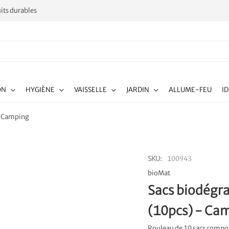
its durables
ON
HYGIÈNE
VAISSELLE
JARDIN
ALLUME-FEU
I
 - Camping
SKU
100943
bioMat
Sacs biodégra
(10pcs) - Ca
Rouleau de 10 sacs compos