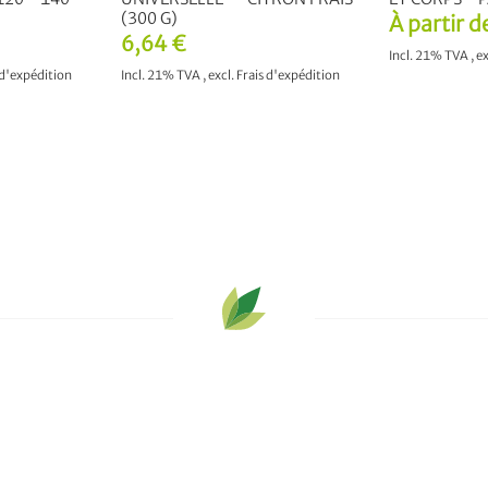
(300 G)
À partir d
6,64 €
Incl. 21% TVA
,
ex
 d'expédition
Incl. 21% TVA
,
excl.
Frais d'expédition
AJOUTER
NIER
AJOUTER AU PANIER