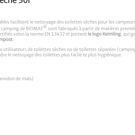
sèche 30l
es facilitent le nettoyage des toilettes sèches pour les campeur
®
de camping de BIOMAT
sont fabriqués à partir de matières premi
ertifiés selon la norme EN 13432 et portent
le logo Keimling
, qui g
ompost
.
x utilisateurs de toilettes sèches ou de toilettes séparées (campi
dre le nettoyage des toilettes plus facile et plus hygiénique.
(amidon de maïs)