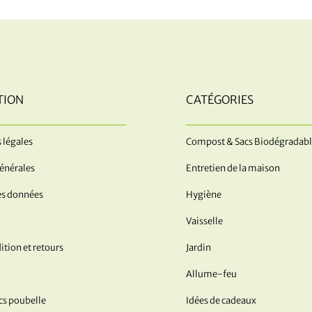
TION
CATÉGORIES
 légales
Compost & Sacs Biodégradabl
énérales
Entretien de la maison
es données
Hygiène
Vaisselle
ition et retours
Jardin
Allume-feu
acs poubelle
Idées de cadeaux