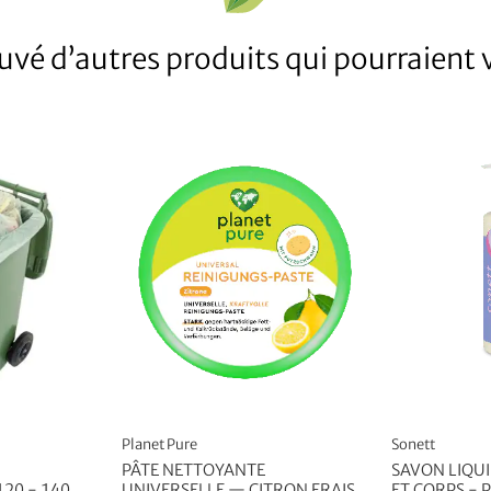
vé d’autres produits qui pourraient v
Planet Pure
Sonett
PÂTE NETTOYANTE
SAVON LIQUI
20 - 140
UNIVERSELLE — CITRON FRAIS
ET CORPS -