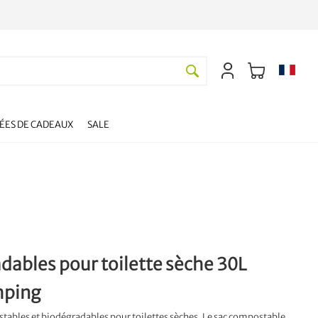
DÉES DE CADEAUX
SALE
dables pour toilette sèche 30L
mping
tables et biodégradables pour toilettes sèches. Le sac compostable