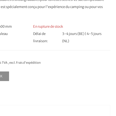
est spécialement conçu pour l'expérience du camping ou pour vos
 600 mm
En rupture de stock
ouleau
Délai de
3-4 jours (BE) | 4-5 jours
livraison
(NL)
1% TVA
,
excl.
Frais d'expédition
CK