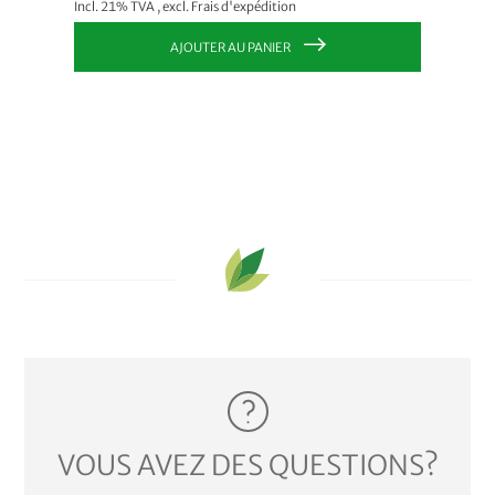
Incl. 21% TVA
,
excl.
Frais d'expédition
Incl. 21
AJOUTER AU PANIER
VOUS AVEZ DES QUESTIONS?