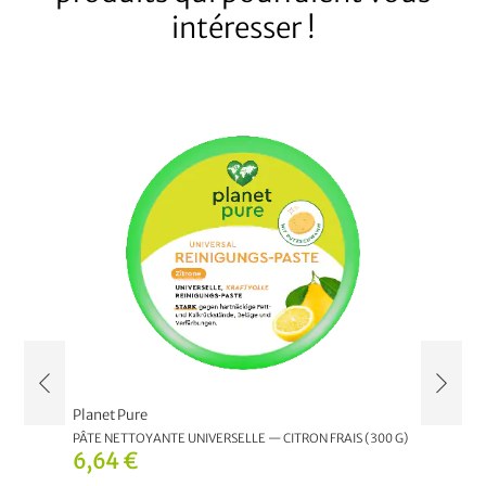
intéresser !
Planet Pure
Planet 
OTE
PÂTE NETTOYANTE UNIVERSELLE — CITRON FRAIS (300 G)
PRODUIT
6,64 €
3,01