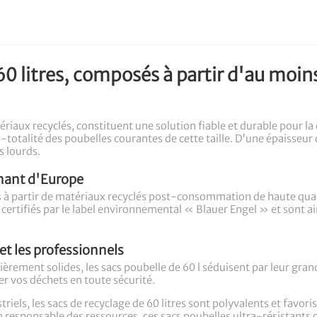
60 litres, composés à partir d'au moi
atériaux recyclés, constituent une solution fiable et durable pour l
i-totalité des poubelles courantes de cette taille. D'une épaisseur
s lourds.
nant d'Europe
s à partir de matériaux recyclés post-consommation de haute qualit
t certifiés par le label environnemental « Blauer Engel » et sont a
 et les professionnels
ièrement solides, les sacs poubelle de 60 l séduisent par leur grand
er vos déchets en toute sécurité.
triels, les sacs de recyclage de 60 litres sont polyvalents et favor
on responsable des ressources, ces sacs poubelles ultra-résistants c