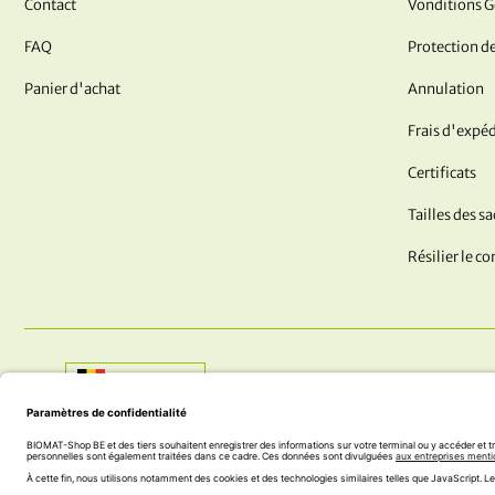
Contact
Vonditions G
FAQ
Protection d
Panier d'achat
Annulation
Frais d'expéd
Certificats
Tailles des s
Résilier le co
Shop:
Belgique
AVEZ-VOUS DES QUESTIONS ? NOUS SOMMES LÀ POUR 
+43 (0) 5242 74 100
office@biomat-shop.com