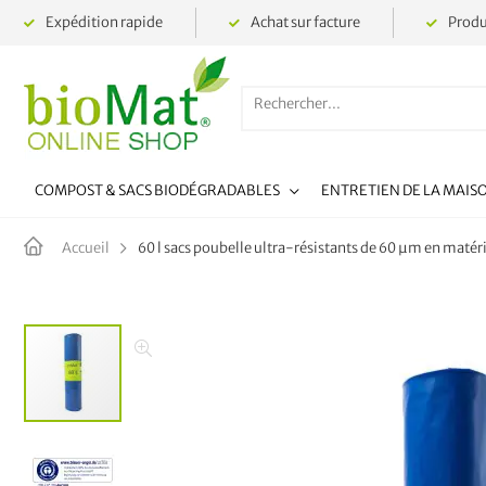
Expédition rapide
Achat sur facture
Produ
COMPOST & SACS BIODÉGRADABLES
ENTRETIEN DE LA MAIS
60 l sacs poubelle ultra-résistants de 60 µm en matéri
Accueil