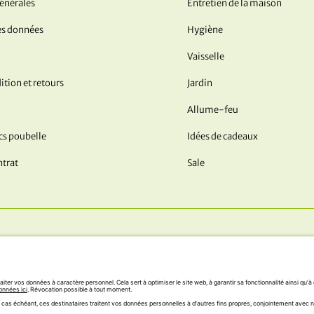
énérales
Entretien de la maison
es données
Hygiène
Vaisselle
ition et retours
Jardin
Allume-feu
acs poubelle
Idées de cadeaux
ntrat
Sale
VOUS!
NOS MÉTHODES DE PAIEMEN