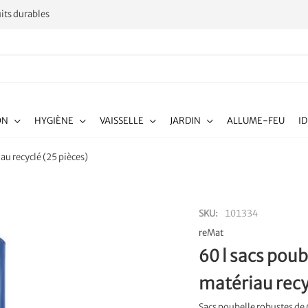
its durables
ON
HYGIÈNE
VAISSELLE
JARDIN
ALLUME-FEU
I
au recyclé (25 pièces)
SKU
101334
reMat
60 l sacs pou
matériau recy
Sacs poubelle robustes de 6