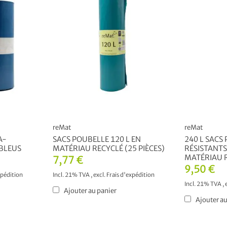
reMat
reMat
A-
SACS POUBELLE 120 L EN
240 L SACS
 BLEUS
MATÉRIAU RECYCLÉ (25 PIÈCES)
RÉSISTANTS
MATÉRIAU R
7,77 €
9,50 €
xpédition
Incl. 21% TVA
,
excl.
Frais d'expédition
Incl. 21% TVA
,
Ajouter au panier
Ajouter au