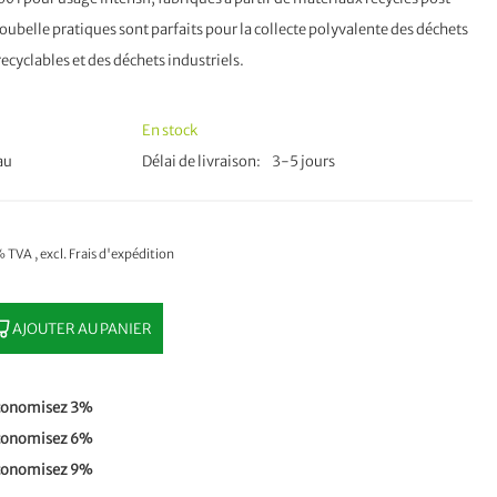
belle pratiques sont parfaits pour la collecte polyvalente des déchets
cyclables et des déchets industriels.
En stock
au
Délai de livraison
3-5 jours
1% TVA
,
excl.
Frais d'expédition
AJOUTER AU PANIER
conomisez
3
%
conomisez
6
%
conomisez
9
%