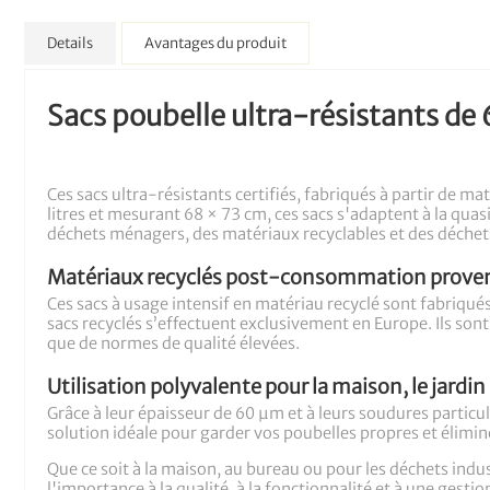
Details
Avantages du produit
Sacs poubelle ultra-résistants de 
Ces sacs ultra-résistants certifiés, fabriqués à partir de m
litres et mesurant 68 × 73 cm, ces sacs s'adaptent à la quas
déchets ménagers, des matériaux recyclables et des déchet
Matériaux recyclés post-consommation prove
Ces sacs à usage intensif en matériau recyclé sont fabriqué
sacs recyclés s’effectuent exclusivement en Europe. Ils son
que de normes de qualité élevées.
Utilisation polyvalente pour la maison, le jardin
Grâce à leur épaisseur de 60 µm et à leurs soudures particul
solution idéale pour garder vos poubelles propres et élimin
Que ce soit à la maison, au bureau ou pour les déchets indus
l'importance à la qualité, à la fonctionnalité et à une gesti