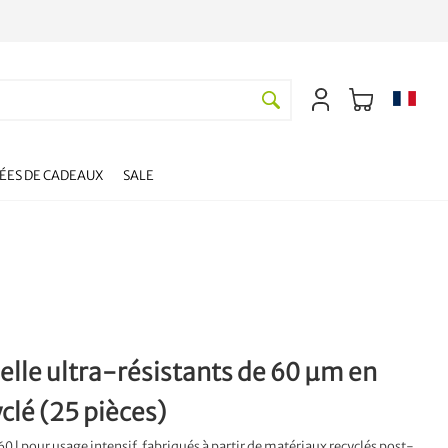
DÉES DE CADEAUX
SALE
belle ultra-résistants de 60 µm en
clé (25 pièces)
0 l pour usage intensif, fabriqués à partir de matériaux recyclés post-