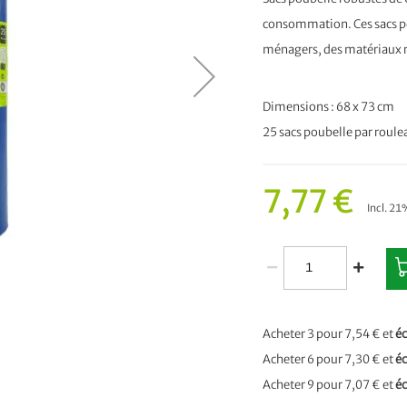
consommation. Ces sacs pou
ménagers, des matériaux re
Dimensions : 68 x 73 cm
25 sacs poubelle par roule
7,77 €
Incl. 2
Acheter 3 pour
7,54 €
et
é
Acheter 6 pour
7,30 €
et
é
Acheter 9 pour
7,07 €
et
é