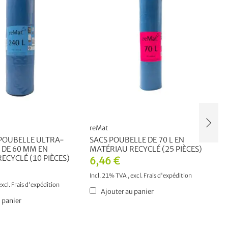
reMat
r
 POUBELLE ULTRA-
SACS POUBELLE DE 70 L EN
3
 DE 60 ΜM EN
MATÉRIAU RECYCLÉ (25 PIÈCES)
C
ECYCLÉ (10 PIÈCES)
M
6,46 €
5
Incl. 21% TVA
,
excl.
Frais d'expédition
excl.
Frais d'expédition
In
Ajouter au panier
 panier